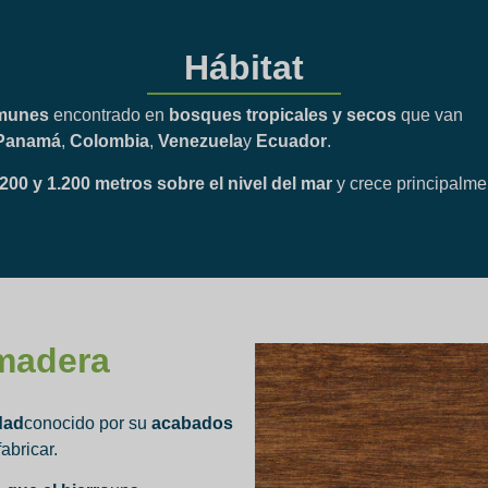
Hábitat
omunes
encontrado en
bosques tropicales y secos
que van
Panamá
,
Colombia
,
Venezuela
y
Ecuador
.
200 y 1.200 metros sobre el nivel del mar
y crece principalm
 madera
dad
conocido por su
acabados
fabricar.