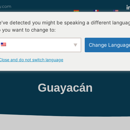
y.com
've detected you might be speaking a different langua
 you want to change to:
iénes Somos?
Sobre Nosotros
Nuestros Productos
Nuestros 
Change Languag
Participación En Eventos Internacionales
Contacte 
Close and do not switch language
Guayacán