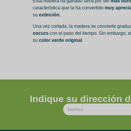
Esta madera ha ganado fama por ser
más duro 
característica que la ha convertido
muy apreci
su
extinción
.
Una vez cortada, la madera se convierte grad
oscuro
con el paso del tiempo. Sin embargo, si 
su
color verde original
.
Indique su dirección d