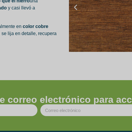
que el hierro
una
ado
y casi llevó a
ualmente en
color cobre
se lija en detalle, recupera
e correo electrónico para acce