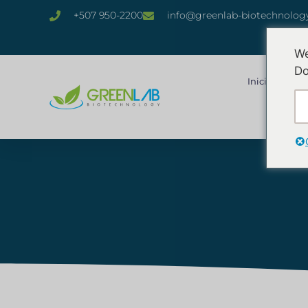
+507 950-2200
info@greenlab-biotechnolog
We
Do
Inicio
¿Qu