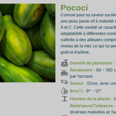
Pococí
Connue pour sa saveur sucrée
une peau jaune vif à maturité 
A et C. Cette variété se caract
adaptabilité à différentes cond
cultivée à des altitudes comp
niveau de la mer, ce qui lui pe
goût et d'arôme.
Densité de plantation :
oiseau
Rendement :
90 - 180 t
par hectare
Saveur :
Doux, avec une
Brix(°) :
9° - 12°
Hauteur de la plante :
2
Résistance/Tolérance :
diverses maladies et f