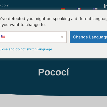
y.com
've detected you might be speaking a different langua
 you want to change to:
mes-Nous ?
À Propos
Nos Produits
Nos Services
Marchés 
Change Languag
Nous Contacter
Close and do not switch language
Pococí