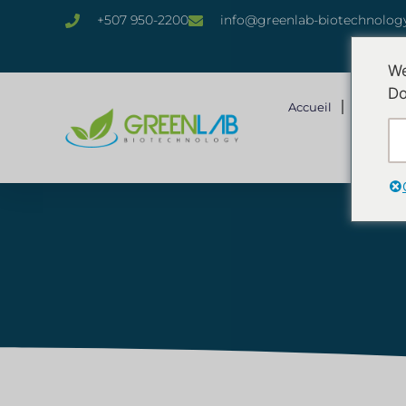
+507 950-2200
info@greenlab-biotechnolog
We
Do
Accueil
Qui Som