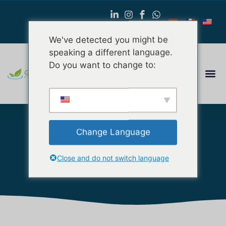
We've detected you might be
speaking a different language.
Do you want to change to:
Change Language
Cocobolo
Close and do not switch language