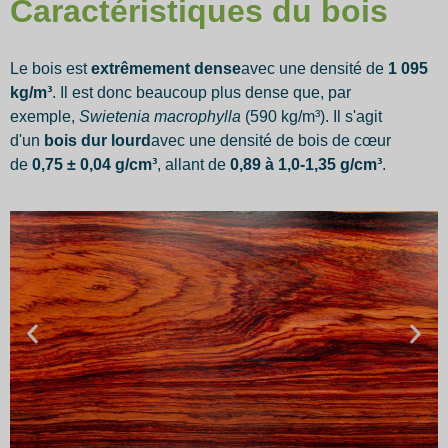
Caractéristiques du bois
Le bois est
extrêmement dense
avec une densité de
1 095
kg/m³
. Il est donc beaucoup plus dense que, par
exemple,
Swietenia macrophylla
(590 kg/m³). Il s'agit
d'un
bois dur lourd
avec une densité de bois de cœur
de
0,75 ± 0,04 g/cm³
, allant de
0,89 à 1,0-1,35 g/cm³
.