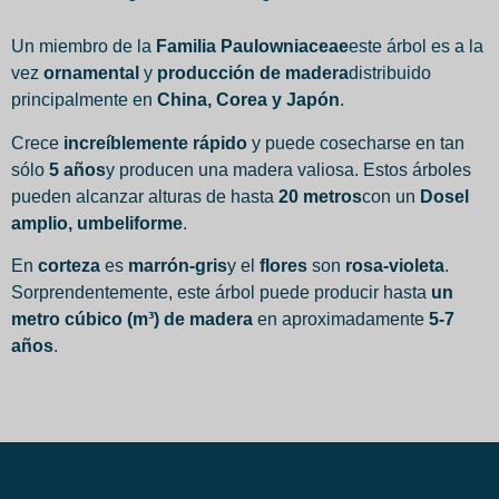
Un miembro de la
Familia Paulowniaceae
este árbol es a la
vez
ornamental
y
producción de madera
distribuido
principalmente en
China, Corea y Japón
.
Crece
increíblemente rápido
y puede cosecharse en tan
sólo
5 años
y producen una madera valiosa. Estos árboles
pueden alcanzar alturas de hasta
20 metros
con un
Dosel
amplio, umbeliforme
.
En
corteza
es
marrón-gris
y el
flores
son
rosa-violeta
.
Sorprendentemente, este árbol puede producir hasta
un
metro cúbico (m³) de madera
en aproximadamente
5-7
años
.