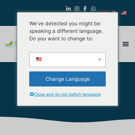
We've detected you might be
speaking a different language.
Do you want to change to:
Change Language
Paulownia
Close and do not switch language